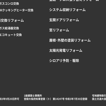
ガスコンロ交換
システム収納リフォーム
IHクッキングヒーター交換
玄関ドアリフォーム
器交換リフォーム
ガス給湯器交換
窓リフォーム
エコキュート交換
屋根･外壁の塗装リフォーム
太陽光発電リフォーム
シロアリ予防・駆除
1級建築士事務所
宅地建物取
和3年9月20日許可
登録大阪府知事登録（ト） 第14247号 令和3年7月30日登録
国土交通大臣許